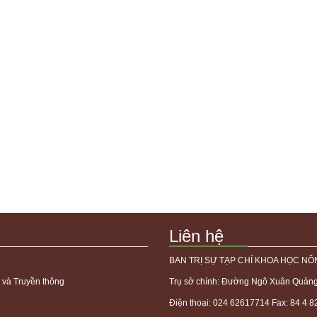
Liên hệ
BAN TRỊ SỰ TẠP CHÍ KHOA HỌC NÔ
 và Truyền thông
Trụ sở chính: Đường Ngô Xuân Quảng,
Điện thoại: 024 62617714 Fax: 84 4 