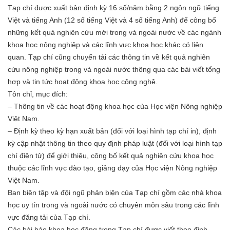
Tạp chí được xuất bản định kỳ 16 số/năm bằng 2 ngôn ngữ tiếng
Việt và tiếng Anh (12 số tiếng Việt và 4 số tiếng Anh) để công bố
những kết quả nghiên cứu mới trong và ngoài nước về các ngành
khoa học nông nghiệp và các lĩnh vực khoa học khác có liên
quan. Tạp chí cũng chuyển tải các thông tin về kết quả nghiên
cứu nông nghiệp trong và ngoài nước thông qua các bài viết tổng
hợp và tin tức hoạt động khoa học công nghệ.
Tôn chỉ, mục đích:
– Thông tin về các hoạt động khoa học của Học viện Nông nghiệp
Việt Nam.
– Định kỳ theo kỳ hạn xuất bản (đối với loại hình tạp chí in), định
kỳ cập nhật thông tin theo quy định pháp luật (đối với loại hình tạp
chí điện tử) để giới thiệu, công bố kết quả nghiên cứu khoa học
thuộc các lĩnh vực đào tạo, giảng dạy của Học viện Nông nghiệp
Việt Nam.
Ban biên tập và đội ngũ phản biện của Tạp chí gồm các nhà khoa
học uy tín trong và ngoài nước có chuyên môn sâu trong các lĩnh
vực đăng tải của Tạp chí.
Các bài báo khoa học đăng trong Tạp chí được viết theo định