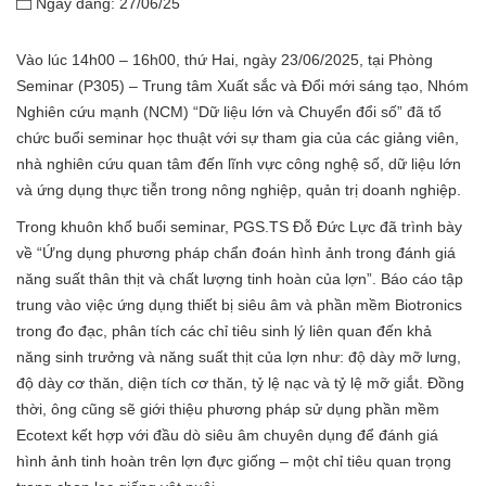
Ngày đăng: 27/06/25
Vào lúc 14h00 – 16h00, thứ Hai, ngày 23/06/2025, tại Phòng
Seminar (P305) – Trung tâm Xuất sắc và Đổi mới sáng tạo, Nhóm
Nghiên cứu mạnh (NCM) “Dữ liệu lớn và Chuyển đổi số” đã tổ
chức buổi seminar học thuật với sự tham gia của các giảng viên,
nhà nghiên cứu quan tâm đến lĩnh vực công nghệ số, dữ liệu lớn
và ứng dụng thực tiễn trong nông nghiệp, quản trị doanh nghiệp.
Trong khuôn khổ buổi seminar, PGS.TS Đỗ Đức Lực đã trình bày
về “Ứng dụng phương pháp chẩn đoán hình ảnh trong đánh giá
năng suất thân thịt và chất lượng tinh hoàn của lợn”. Báo cáo tập
trung vào việc ứng dụng thiết bị siêu âm và phần mềm Biotronics
trong đo đạc, phân tích các chỉ tiêu sinh lý liên quan đến khả
năng sinh trưởng và năng suất thịt của lợn như: độ dày mỡ lưng,
độ dày cơ thăn, diện tích cơ thăn, tỷ lệ nạc và tỷ lệ mỡ giắt. Đồng
thời, ông cũng sẽ giới thiệu phương pháp sử dụng phần mềm
Ecotext kết hợp với đầu dò siêu âm chuyên dụng để đánh giá
hình ảnh tinh hoàn trên lợn đực giống – một chỉ tiêu quan trọng