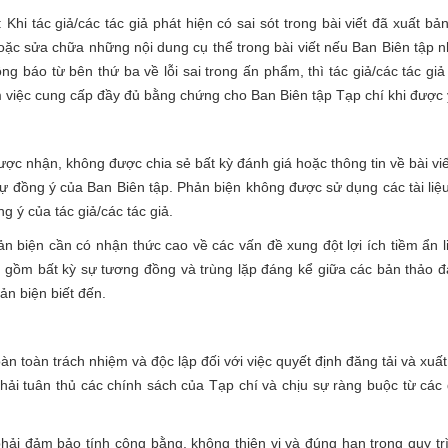
hi tác giả/các tác giả phát hiện có sai sót trong bài viết đã xuất bản
oặc sửa chữa những nội dung cụ thể trong bài viết nếu Ban Biên tập 
g báo từ bên thứ ba về lỗi sai trong ấn phẩm, thì tác giả/các tác giả
m việc cung cấp đầy đủ bằng chứng cho Ban Biên tập Tạp chí khi được
c nhận, không được chia sẻ bất kỳ đánh giá hoặc thông tin về bài viế
 sự đồng ý của Ban Biên tập. Phản biện không được sử dụng các tài liệ
 ý của tác giả/các tác giả.
 biện cần có nhận thức cao về các vấn đề xung đột lợi ích tiềm ẩn l
o gồm bất kỳ sự tương đồng và trùng lặp đáng kể giữa các bản thảo 
ản biện biết đến.
àn toàn trách nhiệm và độc lập đối với việc quyết định đăng tải và xuấ
phải tuân thủ các chính sách của Tạp chí và chịu sự ràng buộc từ các
hải đảm bảo tính công bằng, không thiên vị và đúng hạn trong quy tr