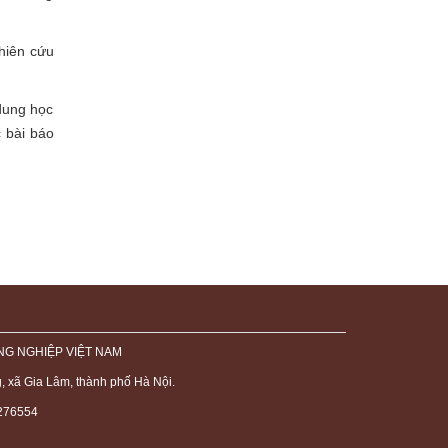
hiên cứu
dung học
 bài báo
NG NGHIỆP VIỆT NAM
 xã Gia Lâm, thành phố Hà Nội.
8276554