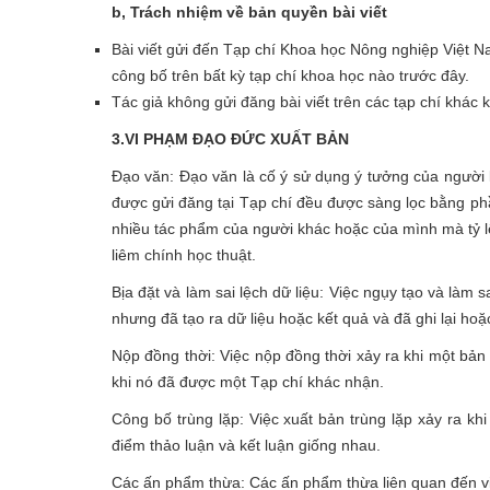
b, Trách nhiệm về bản quyền bài viết
Bài viết gửi đến Tạp chí Khoa học Nông nghiệp Việt 
công bố trên bất kỳ tạp chí khoa học nào trước đây.
Tác giả không gửi đăng bài viết trên các tạp chí khác 
3
.
VI PHẠM ĐẠO ĐỨC XUẤT BẢN
Đạo văn: Đạo văn là cố ý sử dụng ý tưởng của người kh
được gửi đăng tại Tạp chí đều được sàng lọc bằng phầ
nhiều tác phẩm của người khác hoặc của mình mà tỷ lệ
liêm chính học thuật.
Bịa đặt và làm sai lệch dữ liệu: Việc ngụy tạo và làm 
nhưng đã tạo ra dữ liệu hoặc kết quả và đã ghi lại hoặc
Nộp đồng thời: Việc nộp đồng thời xảy ra khi một bả
khi nó đã được một Tạp chí khác nhận.
Công bố trùng lặp: Việc xuất bản trùng lặp xảy ra kh
điểm thảo luận và kết luận giống nhau.
Các ấn phẩm thừa: Các ấn phẩm thừa liên quan đến vi