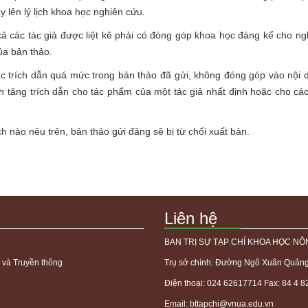
y lên lý lịch khoa học nghiên cứu.
ả các tác giả được liệt kê phải có đóng góp khoa học đáng kể cho ng
ủa bản thảo.
c trích dẫn quá mức trong bản thảo đã gửi, không đóng góp vào nội 
 tăng trích dẫn cho tác phẩm của một tác giả nhất định hoặc cho các
 nào nêu trên, bản thảo gửi đăng sẽ bị từ chối xuất bản.
Liên hệ
BAN TRỊ SỰ TẠP CHÍ KHOA HỌC NÔ
 và Truyền thông
Trụ sở chính: Đường Ngô Xuân Quảng,
Điện thoại: 024 62617714 Fax: 84 4 
Email:
bttapchi@vnua.edu.vn