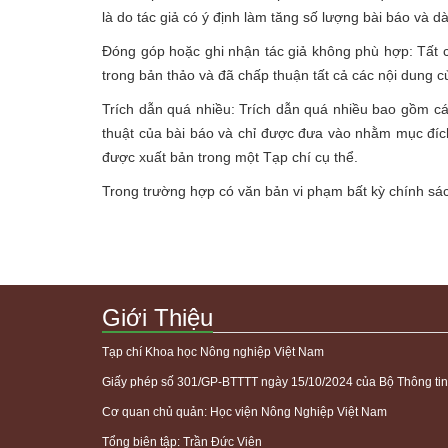
là do tác giả có ý định làm tăng số lượng bài báo và dà
Đóng góp hoặc ghi nhận tác giả không phù hợp: Tất c
trong bản thảo và đã chấp thuận tất cả các nội dung c
Trích dẫn quá nhiều: Trích dẫn quá nhiều bao gồm cá
thuật của bài báo và chỉ được đưa vào nhằm mục đích
được xuất bản trong một Tạp chí cụ thể.
Trong trường hợp có văn bản vi phạm bất kỳ chính sách
Giới Thiệu
Tạp chí Khoa học Nông nghiệp Việt Nam
Giấy phép số 301/GP-BTTTT ngày 15/10/2024 của Bộ Thông tin
Cơ quan chủ quản: Học viện Nông Nghiệp Việt Nam
Tổng biên tập: Trần Đức Viên