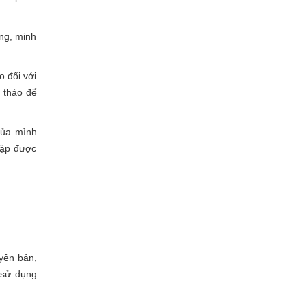
ng, minh
o đổi với
n thảo để
 của mình
tập được
uyên bản,
 sử dụng