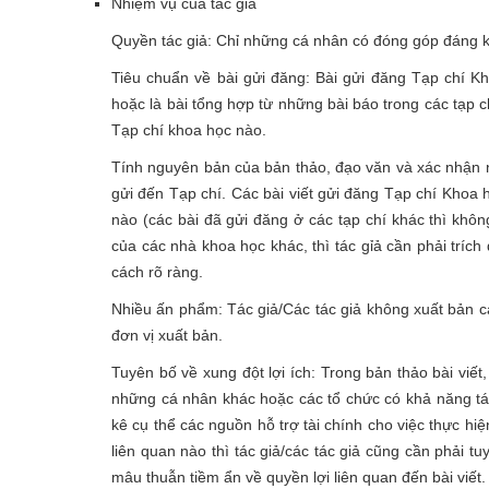
Nhiệm vụ của tác giả
Quyền tác giả: Chỉ những cá nhân có đóng góp đáng kể
Tiêu chuẩn về bài gửi đăng: Bài gửi đăng Tạp chí K
hoặc là bài tổng hợp từ những bài báo trong các tạp c
Tạp chí khoa học nào.
Tính nguyên bản của bản thảo, đạo văn và xác nhận n
gửi đến Tạp chí. Các bài viết gửi đăng Tạp chí Khoa 
nào (các bài đã gửi đăng ở các tạp chí khác thì không
của các nhà khoa học khác, thì tác gỉả cần phải trích
cách rõ ràng.
Nhiều ấn phẩm: Tác giả/Các tác giả không xuất bản c
đơn vị xuất bản.
Tuyên bố về xung đột lợi ích: Trong bản thảo bài viết
những cá nhân khác hoặc các tổ chức có khả năng tác
kê cụ thể các nguồn hỗ trợ tài chính cho việc thực hi
liên quan nào thì tác giả/các tác giả cũng cần phải t
mâu thuẫn tiềm ẩn về quyền lợi liên quan đến bài viết.