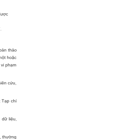
được
.
 bản thảo
 một hoặc
y vi phạm
hiên cứu,
 Tạp chí
 dữ liệu,
, thường