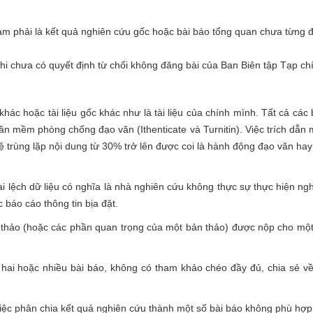
Nam phải là kết quả nghiên cứu gốc hoặc bài báo tổng quan chưa từng 
khi chưa có quyết định từ chối không đăng bài của Ban Biên tập Tạp chí
ác hoặc tài liệu gốc khác như là tài liệu của chính mình. Tất cả các
n mềm phòng chống đạo văn (Ithenticate và Turnitin). Việc trích dẫn
 trùng lặp nội dung từ 30% trở lên được coi là hành động đạo văn ha
sai lệch dữ liệu có nghĩa là nhà nghiên cứu không thực sự thực hiện ng
 báo cáo thông tin bịa đặt.
n thảo (hoặc các phần quan trọng của một bản thảo) được nộp cho một
i hai hoặc nhiều bài báo, không có tham khảo chéo đầy đủ, chia sẻ về
ệc phân chia kết quả nghiên cứu thành một số bài báo không phù hợp