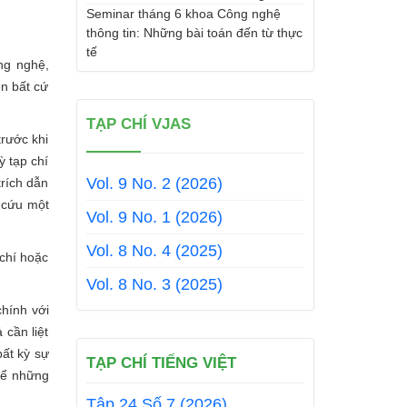
Seminar tháng 6 khoa Công nghệ
thông tin: Những bài toán đến từ thực
tế
ng nghệ,
ên bất cứ
TẠP CHÍ VJAS
trước khi
ỳ tạp chí
Vol. 9 No. 2 (2026)
trích dẫn
n cứu một
Vol. 9 No. 1 (2026)
Vol. 8 No. 4 (2025)
chí hoặc
Vol. 8 No. 3 (2025)
chính với
cần liệt
bất kỳ sự
TẠP CHÍ TIẾNG VIỆT
thể những
Tập 24 Số 7 (2026)