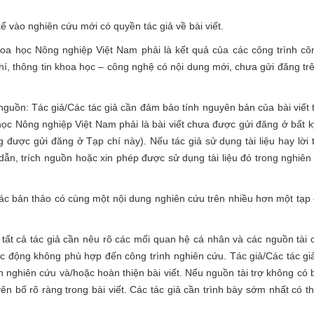
 vào nghiên cứu mới có quyền tác giả về bài viết.
hoa học Nông nghiệp Việt Nam phải là kết quả của các công trình cô
hí, thông tin khoa học – công nghệ có nội dung mới, chưa gửi đăng tr
guồn: Tác giả/Các tác giả cần đảm bảo tính nguyên bản của bài viết 
học Nông nghiệp Việt Nam phải là bài viết chưa được gửi đăng ở bất k
 được gửi đăng ở Tạp chí này). Nếu tác giả sử dụng tài liệu hay lời 
 dẫn, trích nguồn hoặc xin phép được sử dụng tài liệu đó trong nghiê
ác bản thảo có cùng một nội dung nghiên cứu trên nhiều hơn một tạp 
, tất cả tác giả cần nêu rõ các mối quan hệ cá nhân và các nguồn tài 
 động không phù hợp đến công trình nghiên cứu. Tác giả/Các tác giả 
ện nghiên cứu và/hoặc hoàn thiện bài viết. Nếu nguồn tài trợ không có 
uyên bố rõ ràng trong bài viết. Các tác giả cần trình bày sớm nhất có 