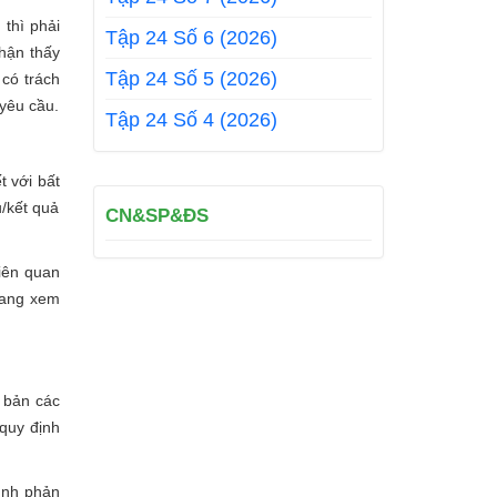
 thì phải
Tập 24 Số 6 (2026)
nhận thấy
Tập 24 Số 5 (2026)
 có trách
 yêu cầu.
Tập 24 Số 4 (2026)
t với bất
u/kết quả
CN&SP&ĐS
iên quan
đang xem
t bản các
 quy định
ình phản